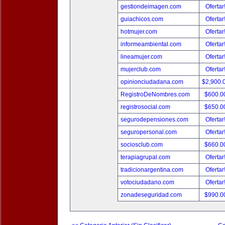
gestiondeimagen.com
Ofertar
guiachicos.com
Ofertar
hotmujer.com
Ofertar
informeambiental.com
Ofertar
lineamujer.com
Ofertar
mujerclub.com
Ofertar
opinionciudadana.com
$2,900.
RegistroDeNombres.com
$600.0
registrosocial.com
$650.0
segurodepensiones.com
Ofertar
seguropersonal.com
Ofertar
sociosclub.com
$660.0
terapiagrupal.com
Ofertar
tradicionargentina.com
Ofertar
votociudadano.com
Ofertar
zonadeseguridad.com
$990.0