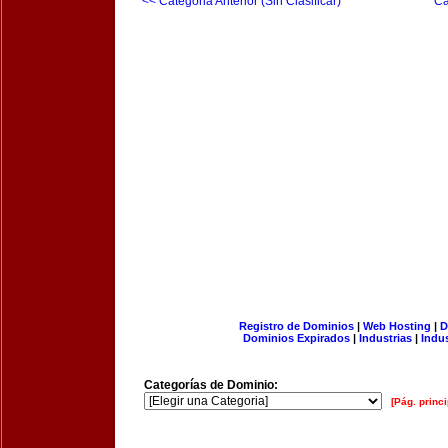
<< Categoria Anterior (Sin Clasificar)
Ca
Registro de Dominios
|
Web Hosting
|
D
Dominios Expirados
|
Industrias
|
Indu
Categorías de Dominio:
[Pág. princi