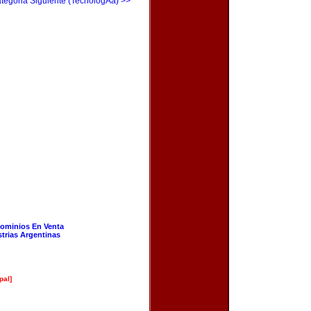
tegoria Siguiente (TecnologÃ­a) >>
ominios En Venta
strias Argentinas
pal]