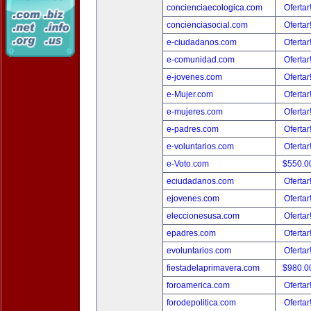
concienciaecologica.com
Ofertar
concienciasocial.com
Ofertar
e-ciudadanos.com
Ofertar
e-comunidad.com
Ofertar
e-jovenes.com
Ofertar
e-Mujer.com
Ofertar
e-mujeres.com
Ofertar
e-padres.com
Ofertar
e-voluntarios.com
Ofertar
e-Voto.com
$550.0
eciudadanos.com
Ofertar
ejovenes.com
Ofertar
eleccionesusa.com
Ofertar
epadres.com
Ofertar
evoluntarios.com
Ofertar
fiestadelaprimavera.com
$980.0
foroamerica.com
Ofertar
forodepolitica.com
Ofertar