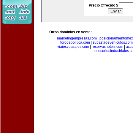
Precio Ofrecido $
Otros dominios en venta:
marketingempresas.com
|
posicionamientomex
forodepolitica.com
|
subastadevehiculos.com
viajesypasajes.com
|
reservashoteis.com
|
acc
accesoriosindustriales.