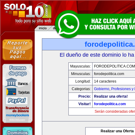
forodepolitic
El dueño de este dominio lo ha
Mayusculas:
FORODEPOLITICA.COM
Minusculas:
forodepolitica.com
Longitud:
14 caracteres
Categorias:
Gobierno
,
Profesiones y
Precio:
Realizar una oferta!
Visitar!
forodepolitica.com
Serán consideradas ofer
Realizar una Oferta