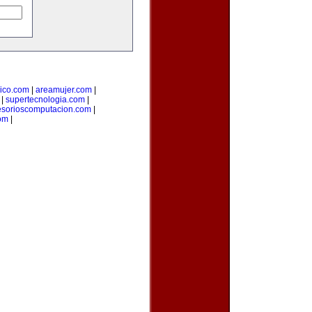
ico.com
|
areamujer.com
|
|
supertecnologia.com
|
esorioscomputacion.com
|
com
|