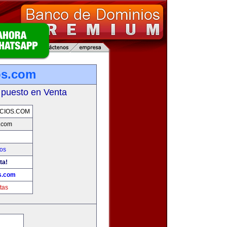
os.com
 puesto en Venta
CIOS.COM
s.com
os
ta!
os.com
tas