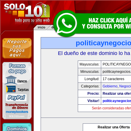
politicaynegoci
El dueño de este dominio lo ha
Mayusculas:
POLITICAYNEGO
Minusculas:
politicaynegocio
Longitud:
17 caracteres
Categorias:
Gobierno
,
Negoci
Precio:
Realizar una ofer
Visitar!
politicaynegoci
Serán consideradas ofer
Realizar una Oferta