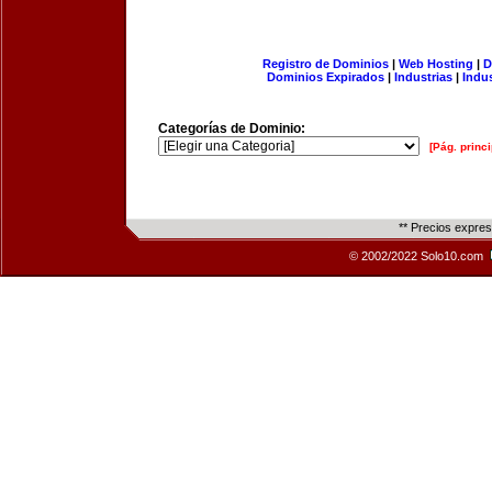
Registro de Dominios
|
Web Hosting
|
D
Dominios Expirados
|
Industrias
|
Indu
Categorías de Dominio:
[Pág. princi
** Precios expre
© 2002/2022 Solo10.com